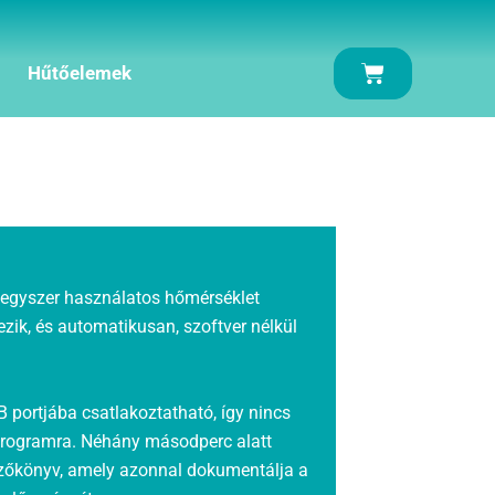
Kosár
Hűtőelemek
egyszer használatos hőmérséklet
ezik, és automatikusan, szoftver nélkül
 portjába csatlakoztatható, így nincs
 programra. Néhány másodperc alatt
egyzőkönyv, amely azonnal dokumentálja a