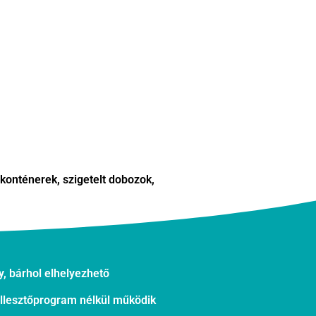
 konténerek, szigetelt dobozok,
, bárhol elhelyezhető
illesztőprogram nélkül működik