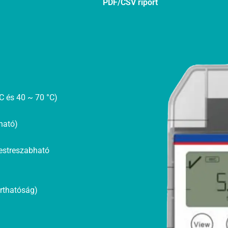
PDF/CSV riport
°C és 40 ~ 70 °C)
ható)
estreszabható
rthatóság)