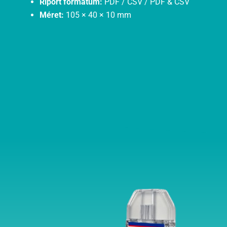
Riport formátum:
PDF / CSV / PDF & CSV
Méret:
105 × 40 × 10 mm