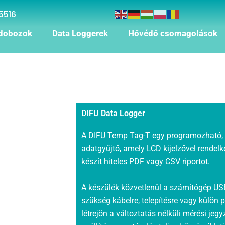
5516
dobozok
Data Loggerek
Hővédő csomagolások
DIFU Data Logger
A DIFU Temp Tag-T egy programozható, 
adatgyűjtő, amely LCD kijelzővel rendelk
készít hiteles PDF vagy CSV riportot.
A készülék közvetlenül a számítógép USB
szükség kábelre, telepítésre vagy külön
létrejön a változtatás nélküli mérési j