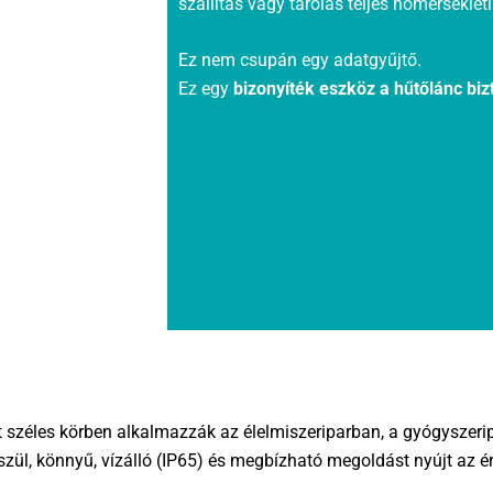
szállítás vagy tárolás teljes hőmérséklet
Ez nem csupán egy adatgyűjtő.
Ez egy
bizonyíték eszköz a hűtőlánc bi
 széles körben alkalmazzák az élelmiszeriparban, a gyógyszeri
l, könnyű, vízálló (IP65) és megbízható megoldást nyújt az ér