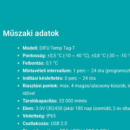
Műszaki adatok
Modell:
DIFU Temp Tag-T
Pontosság:
±0,5 °C (-10 ~ 40 °C), ±0,8 °C (-30 ~ -10 
Felbontás:
0,1 °C
Mintavételi intervallum:
1 perc – 24 óra (programoz
Indítási késleltetés:
0 perc – 24 óra
Riasztási pontok:
max. 4 magas/alacsony küszöb, t
idővel
Tárolókapacitás:
33 000 mérés
Elem:
3.0V CR2450 (akár 180 nap üzemidő, 2 év elta
Védettség:
IP65
Csatlakozás:
USB 2.0