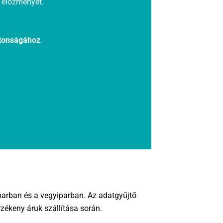
i előzményét.
ztonságához
.
parban és a vegyiparban. Az adatgyűjtő
zékeny áruk szállítása során.