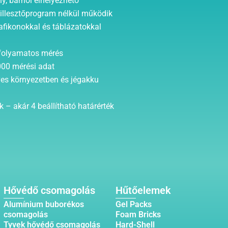
y, bárhol elhelyezhető
 illesztőprogram nélkül működik
fikonokkal és táblázatokkal
folyamatos mérés
000 mérési adat
es környezetben és jégakku
 – akár 4 beállítható határérték
Hővédő csomagolás
Hűtőelemek
Alumínium buborékos
Gel Packs
csomagolás
Foam Bricks
Tyvek hővédő csomagolás
Hard-Shell