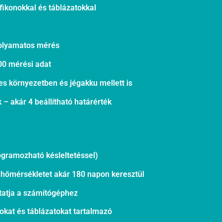
fikonokkal és táblázatokkal
folyamatos mérés
00 mérési adat
s környezetben és jégakku mellett is
 – akár 4 beállítható határérték
programozható késleltetéssel)
a hőmérsékletet akár 180 napon keresztül
ztatja a számítógéphez
okat és táblázatokat tartalmazó