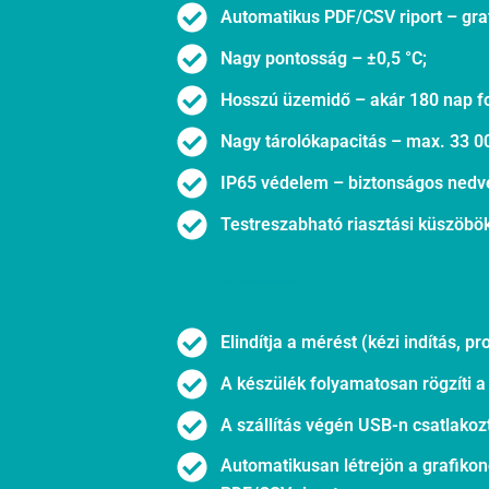
Automatikus PDF/CSV riport – gra
Nagy pontosság – ±0,5 °C;
Hosszú üzemidő – akár 180 nap 
Nagy tárolókapacitás – max. 33 0
IP65 védelem – biztonságos nedve
Testreszabható riasztási küszöbök
Elindítja a mérést (kézi indítás, 
A készülék folyamatosan rögzíti 
A szállítás végén USB-n csatlako
Automatikusan létrejön a grafikon