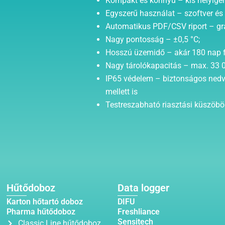
Kompakt és könnyű – kis helyigén
Egyszerű használat – szoftver és
Automatikus PDF/CSV riport – gra
Nagy pontosság – ±0,5 °C;
Hosszú üzemidő – akár 180 nap 
Nagy tárolókapacitás – max. 33 
IP65 védelem – biztonságos nedv
mellett is
Testreszabható riasztási küszöbök
Hűtődoboz
Data logger
Karton hőtartó doboz
DIFU
Pharma hűtődoboz
Freshliance
Sensitech
Classic Line hűtődoboz