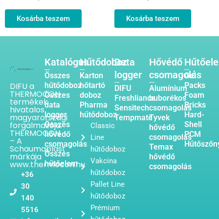
Kosárba teszem
Kosárba teszem
Katalógus
Hűtődoboz
Data
Hővédő
Hűtőel
logger
csomagolás
Összes
Karton
Gel
DIFU a
hűtődoboz
hőtartó
Packs
DIFU
Alumínium
THERMOCON
Összes
doboz
Foam
Freshliance
buborékos
termékek
data
Pharma
Bricks
Sensitech
csomagolás
hivatalos
logger
hűtődoboz
Hard-
magyarországi
Tempmate
Tyvek
forgalmazója.
Összes
Shell
Classic
hővédő
THERMOCON
hővédő
PCM
csomagolás
Line
– A
csomagolás
Hűtőszőn
Temax
Schaumaplast
hűtődoboz
Összes
márkája
hővédő
Vakcina
www.thermocon.hu
hűtőelem
csomagolás
hűtődoboz
+36
Pallet Line
30
hűtődoboz
140
Prémium
5516