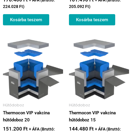
+ ÁFA (Bruttó:
+ ÁFA (Bruttó:
224.028
Ft
)
205.092
Ft
)
Kosárba teszem
Kosárba teszem
Hűtődoboz
Hűtődoboz
Thermocon VIP vakcina
Thermocon VIP vakcina
hűtődoboz 20
hűtődoboz 15
151.200
Ft
144.480
Ft
+ ÁFA (Bruttó:
+ ÁFA (Bruttó: