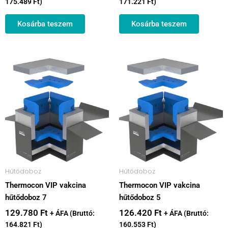
175.489
Ft
)
171.221
Ft
)
Kosárba teszem
Kosárba teszem
Hűtődoboz
Hűtődoboz
Thermocon VIP vakcina
Thermocon VIP vakcina
hűtődoboz 7
hűtődoboz 5
129.780
Ft
126.420
Ft
+ ÁFA (Bruttó:
+ ÁFA (Bruttó:
164.821
Ft
)
160.553
Ft
)