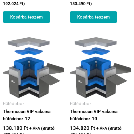
192.024
Ft
)
183.490
Ft
)
Kosárba teszem
Kosárba teszem
Hűtődoboz
Hűtődoboz
Thermocon VIP vakcina
Thermocon VIP vakcina
hűtődoboz 12
hűtődoboz 10
138.180
Ft
134.820
Ft
+ ÁFA (Bruttó:
+ ÁFA (Bruttó: