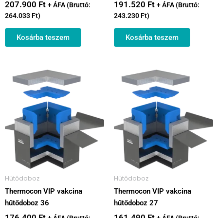
207.900
Ft
191.520
Ft
+ ÁFA (Bruttó:
+ ÁFA (Bruttó:
264.033
Ft
)
243.230
Ft
)
Kosárba teszem
Kosárba teszem
Hűtődoboz
Hűtődoboz
Thermocon VIP vakcina
Thermocon VIP vakcina
hűtődoboz 36
hűtődoboz 27
176.400
Ft
161.490
Ft