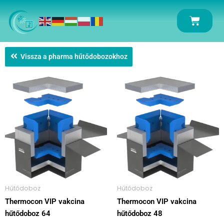
Skip
to
Kosár
content
Vissza a pharma hűtődobozokhoz
Hűtődoboz
Hűtődoboz
Thermocon VIP vakcina
Thermocon VIP vakcina
hűtődoboz 64
hűtődoboz 48