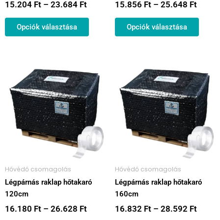
15.204
Ft
–
23.684
Ft
15.856
Ft
–
25.648
Ft
Opciók választása
Opciók választása
Ártartomány:
Ártar
Ennek
Ennek
16.180 Ft
16.83
a
a
-
-
terméknek
termé
26.628 Ft
28.59
több
több
variációja
variác
van.
van.
A
A
változatok
válto
a
a
Hővédő csomagolás
Hővédő csomagolás
termékoldalon
termé
Légpárnás raklap hőtakaró
Légpárnás raklap hőtakaró
választhatók
válas
120cm
160cm
ki
ki
16.180
Ft
–
26.628
Ft
16.832
Ft
–
28.592
Ft