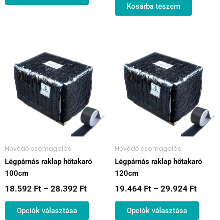
Kosárba teszem
Ártartomány:
Ártar
Ennek
Ennek
18.592 Ft
19.46
a
a
-
-
terméknek
termé
28.392 Ft
29.92
több
több
variációja
variác
van.
van.
A
A
változatok
válto
a
a
Hővédő csomagolás
Hővédő csomagolás
termékoldalon
termé
Légpárnás raklap hőtakaró
Légpárnás raklap hőtakaró
választhatók
válas
100cm
120cm
ki
ki
18.592
Ft
–
28.392
Ft
19.464
Ft
–
29.924
Ft
Opciók választása
Opciók választása