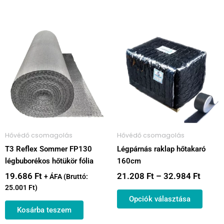
Ártar
Ennek
21.20
a
-
termé
32.98
több
variác
van.
A
válto
a
Hővédő csomagolás
Hővédő csomagolás
termé
T3 Reflex Sommer FP130
Légpárnás raklap hőtakaró
válas
légbuborékos hőtükör fólia
160cm
ki
19.686
Ft
21.208
Ft
–
32.984
Ft
+ ÁFA (Bruttó:
25.001
Ft
)
Opciók választása
Kosárba teszem