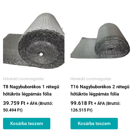
Hővédő csomagolás
Hővédő csomagolás
T8 Nagybuborékos 1 rétegű
T16 Nagybuborékos 2 rétegű
hőtükrös légpárnás fólia
hőtükrös légpárnás fólia
39.759
Ft
99.618
Ft
+ ÁFA (Bruttó:
+ ÁFA (Bruttó:
50.494
Ft
)
126.515
Ft
)
Kosárba teszem
Kosárba teszem