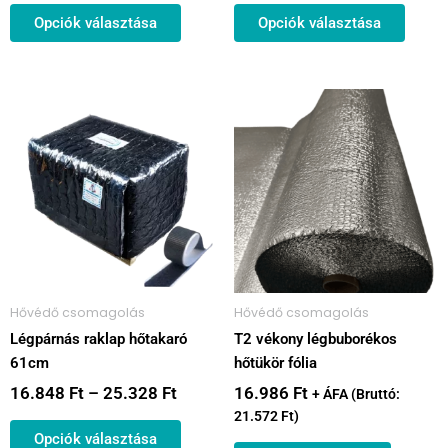
Opciók választása
Opciók választása
Ártartomány:
Ennek
16.848 Ft
a
-
terméknek
25.328 Ft
több
variációja
van.
A
változatok
a
Hővédő csomagolás
Hővédő csomagolás
termékoldalon
Légpárnás raklap hőtakaró
T2 vékony légbuborékos
választhatók
61cm
hőtükör fólia
ki
16.848
Ft
–
25.328
Ft
16.986
Ft
+ ÁFA (Bruttó:
21.572
Ft
)
Opciók választása