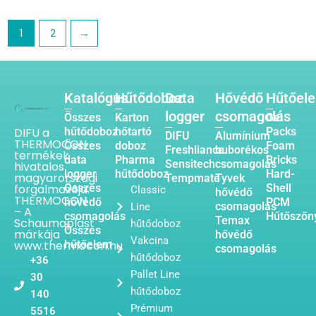
1
2
→
Katalógus
Hűtődoboz
Data
Hővédő
Hűtőel
logger
csomagolás
Összes
Karton
Gel
DIFU a
hűtődoboz
hőtartó
Packs
DIFU
Alumínium
THERMOCON
Összes
doboz
Foam
Freshliance
buborékos
termékek
data
Pharma
Bricks
Sensitech
csomagolás
hivatalos
logger
hűtődoboz
Hard-
magyarországi
Tempmate
Tyvek
forgalmazója.
Összes
Shell
Classic
hővédő
THERMOCON
hővédő
PCM
csomagolás
Line
– A
csomagolás
Hűtőszőn
Temax
Schaumaplast
hűtődoboz
Összes
márkája
hővédő
Vakcina
www.thermocon.hu
hűtőelem
csomagolás
hűtődoboz
+36
Pallet Line
30
hűtődoboz
140
Prémium
5516