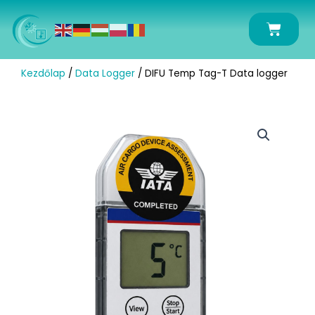
Skip
to
Kosár
content
Kezdőlap
/
Data Logger
/ DIFU Temp Tag-T Data logger