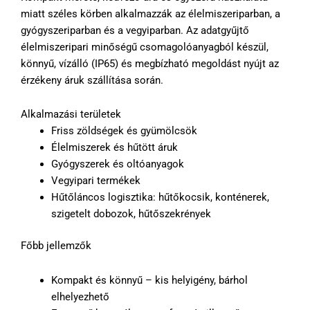
miatt széles körben alkalmazzák az élelmiszeriparban, a
gyógyszeriparban és a vegyiparban. Az adatgyűjtő
élelmiszeripari minőségű csomagolóanyagból készül,
könnyű, vízálló (IP65) és megbízható megoldást nyújt az
érzékeny áruk szállítása során.
Alkalmazási területek
Friss zöldségek és gyümölcsök
Élelmiszerek és hűtött áruk
Gyógyszerek és oltóanyagok
Vegyipari termékek
Hűtőláncos logisztika: hűtőkocsik, konténerek,
szigetelt dobozok, hűtőszekrények
Főbb jellemzők
Kompakt és könnyű – kis helyigény, bárhol
elhelyezhető