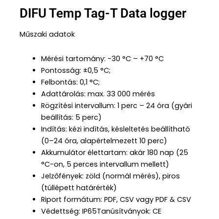
DIFU Temp Tag-T Data logger
Műszaki adatok
Mérési tartomány: -30 °C – +70 °C
Pontosság: ±0,5 °C;
Felbontás: 0,1 °C;
Adattárolás: max. 33 000 mérés
Rögzítési intervallum: 1 perc – 24 óra (gyári
beállítás: 5 perc)
Indítás: kézi indítás, késleltetés beállítható
(0–24 óra, alapértelmezett 10 perc)
Akkumulátor élettartam: akár 180 nap (25
°C-on, 5 perces intervallum mellett)
Jelzőfények: zöld (normál mérés), piros
(túllépett határérték)
Riport formátum: PDF, CSV vagy PDF & CSV
Védettség: IP65Tanúsítványok: CE