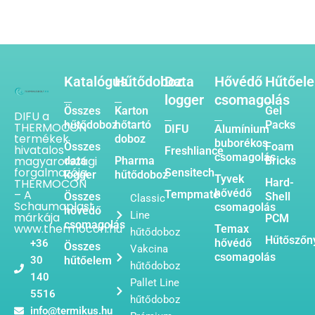
Katalógus
Hűtődoboz
Data
Hővédő
Hűtőel
logger
csomagolás
Összes
Karton
Gel
DIFU a
hűtődoboz
hőtartó
Packs
THERMOCON
DIFU
Alumínium
termékek
doboz
buborékos
Összes
Foam
hivatalos
Freshliance
csomagolás
magyarországi
data
Pharma
Bricks
forgalmazója.
Sensitech
logger
hűtődoboz
Tyvek
THERMOCON
Hard-
hővédő
– A
Tempmate
Összes
Shell
Classic
Schaumaplast
csomagolás
hővédő
Line
márkája
PCM
csomagolás
www.thermocon.hu
Temax
hűtődoboz
Hűtőszőn
hővédő
+36
Összes
Vakcina
csomagolás
30
hűtőelem
hűtődoboz
140
Pallet Line
5516
hűtődoboz
info@termikus.hu