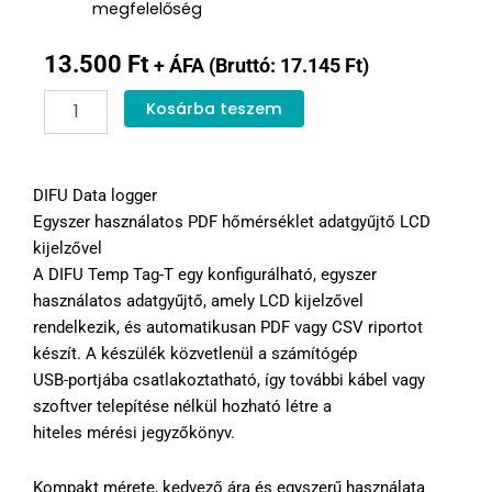
megfelelőség
13.500
Ft
+ ÁFA (Bruttó:
17.145
Ft
)
DIFU
Kosárba teszem
Temp
Tag-
T
Data
DIFU Data logger
logger
Egyszer használatos PDF hőmérséklet adatgyűjtő LCD
mennyiség
kijelzővel
A DIFU Temp Tag-T egy konfigurálható, egyszer
használatos adatgyűjtő, amely LCD kijelzővel
rendelkezik, és automatikusan PDF vagy CSV riportot
készít. A készülék közvetlenül a számítógép
USB-portjába csatlakoztatható, így további kábel vagy
szoftver telepítése nélkül hozható létre a
hiteles mérési jegyzőkönyv.
Kompakt mérete, kedvező ára és egyszerű használata