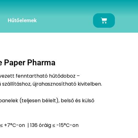
Kosár
Hűtőelemek
e Paper Pharma
rvezett fenntartható hűtődoboz –
zállításhoz, újrahasznosítható kivitelben.
anelek (teljesen bélelt), belső és külső
 ≤ +7°C-on | 136 óráig ≤ -15°C-on