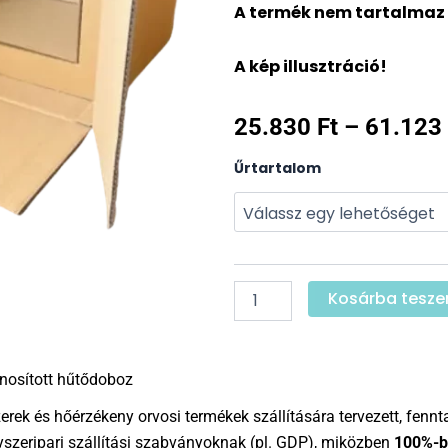
A termék nem tartalmaz
A kép illusztráció!
25.830
Ft
–
61.123
Thermocon
Űrtartalom
Nature
Paper
Pharma
mennyiség
Kosárba tesz
osított hűtődoboz
rek és hőérzékeny orvosi termékek szállítására tervezett, fenn
yszeripari szállítási szabványoknak (pl. GDP), miközben
100%-ba