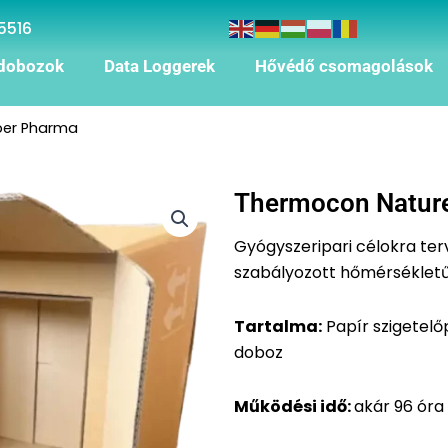
5516
dobozok
Data Loggerek
Hővédő csomagolások
per Pharma
Thermocon Natur
Gyógyszeripari célokra te
szabályozott hőmérsékletű s
Tartalma:
Papír szigetelőp
doboz
Működési idő:
akár 96 óra