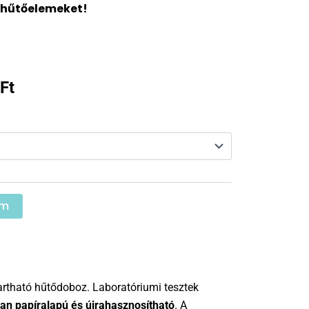
 hűtőelemeket!
Ártartomány:
Ft
25.830 Ft
-
61.123 Ft
em
tartható hűtődoboz. Laboratóriumi tesztek
n papíralapú és újrahasznosítható
. A