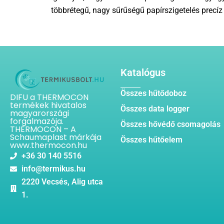
többrétegű, nagy sűrűségű papírszigetelés precíz 
Katalógus
Összes hűtődoboz
DIFU a THERMOCON
termékek hivatalos
Összes data logger
magyarországi
forgalmazója.
Összes hővédő csomagolás
THERMOCON – A
Schaumaplast márkája
Összes hűtőelem
www.thermocon.hu
+36 30 140 5516
info@termikus.hu
2220 Vecsés, Alig utca
1.