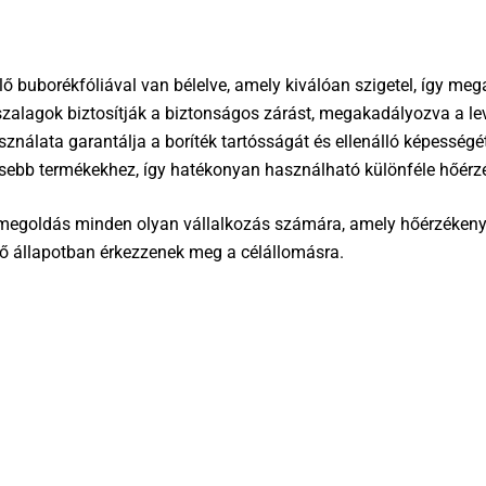
lő buborékfóliával van bélelve, amely kiválóan szigetel, így m
szalagok biztosítják a biztonságos zárást, megakadályozva a le
nálata garantálja a boríték tartósságát és ellenálló képességét 
kisebb termékekhez, így hatékonyan használható különféle hőérz
egoldás minden olyan vállalkozás számára, amely hőérzékeny t
lő állapotban érkezzenek meg a célállomásra.