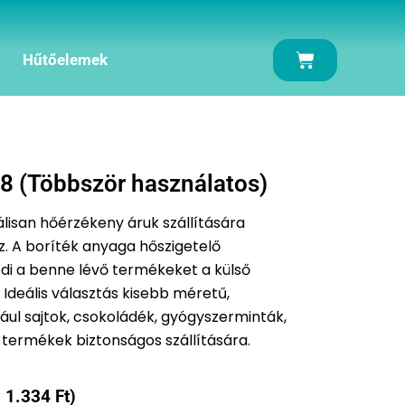
Kosár
Hűtőelemek
8 (Többször használatos)
isan hőérzékeny áruk szállítására
. A boríték anyaga hőszigetelő
di a benne lévő termékeket a külső
 Ideális választás kisebb méretű,
ául sajtok, csokoládék, gyógyszerminták,
termékek biztonságos szállítására.
:
1.334
Ft
)