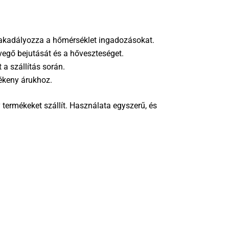
egakadályozza a hőmérséklet ingadozásokat.
vegő bejutását és a hőveszteséget.
a szállítás során.
ékeny árukhoz.
ermékeket szállít. Használata egyszerű, és