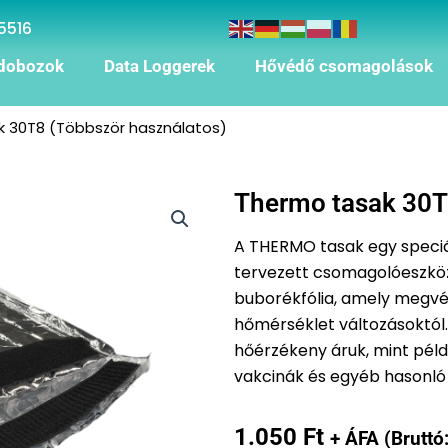
5516
dobozok
Data Loggerek
Hővédő csomagolások
k 30T8 (Többször használatos)
Thermo tasak 30T
A THERMO tasak egy speciál
tervezett csomagolóeszköz
buborékfólia, amely megvé
hőmérséklet változásoktól.
hőérzékeny áruk, mint péld
vakcinák és egyéb hasonló 
1.050
Ft
+ ÁFA (Bruttó