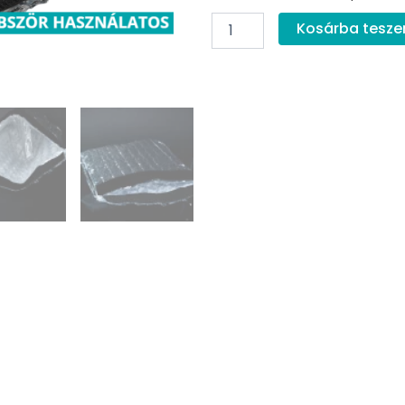
Thermo
Kosárba tesz
tasak
30T8
(Többször
használatos)
mennyiség