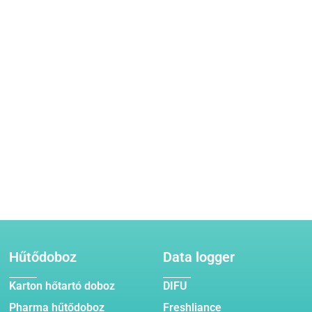
Hűtődoboz
Data logger
Karton hőtartó doboz
DIFU
Pharma hűtődoboz
Freshliance