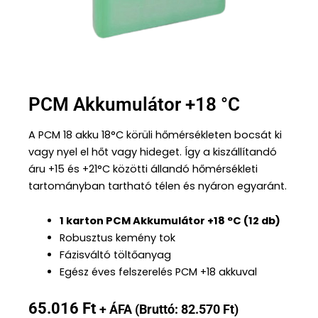
PCM Akkumulátor +18 °C
A PCM 18 akku 18°C körüli hőmérsékleten bocsát ki
vagy nyel el hőt vagy hideget. Így a kiszállítandó
áru +15 és +21°C közötti állandó hőmérsékleti
tartományban tartható télen és nyáron egyaránt.
1 karton PCM Akkumulátor +18 °C (12 db)
Robusztus kemény tok
Fázisváltó töltőanyag
Egész éves felszerelés PCM +18 akkuval
65.016
Ft
+ ÁFA (Bruttó:
82.570
Ft
)