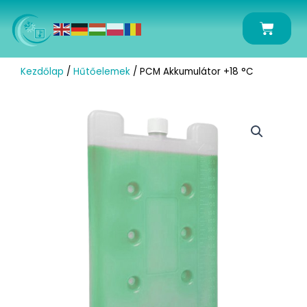
Skip
to
Kosár
content
Kezdőlap
/
Hűtőelemek
/ PCM Akkumulátor +18 °C