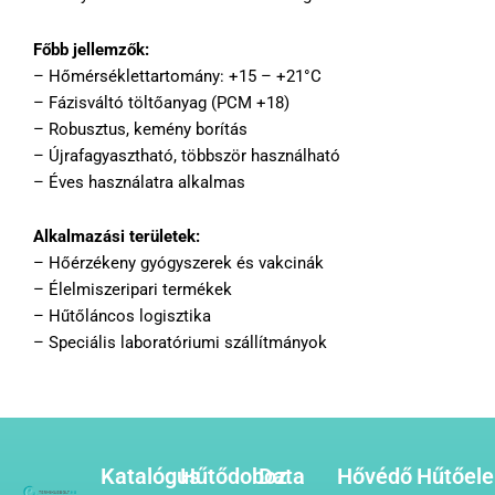
Főbb jellemzők:
– Hőmérséklettartomány: +15 – +21°C
– Fázisváltó töltőanyag (PCM +18)
– Robusztus, kemény borítás
– Újrafagyasztható, többször használható
– Éves használatra alkalmas
Alkalmazási területek:
– Hőérzékeny gyógyszerek és vakcinák
– Élelmiszeripari termékek
– Hűtőláncos logisztika
– Speciális laboratóriumi szállítmányok
Katalógus
Hűtődoboz
Data
Hővédő
Hűtőel