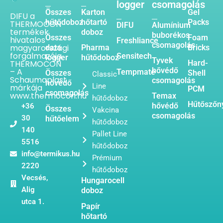
logger
csomagolás
Összes
Karton
Gel
DIFU a
hűtődoboz
hőtartó
Packs
THERMOCON
DIFU
Alumínium
termékek
doboz
buborékos
Összes
Foam
hivatalos
Freshliance
csomagolás
magyarországi
data
Pharma
Bricks
forgalmazója.
Sensitech
logger
hűtődoboz
Tyvek
THERMOCON
Hard-
hővédő
– A
Tempmate
Összes
Shell
Classic
Schaumaplast
csomagolás
hővédő
Line
márkája
PCM
csomagolás
www.thermocon.hu
Temax
hűtődoboz
Hűtőszőn
hővédő
+36
Összes
Vakcina
csomagolás
30
hűtőelem
hűtődoboz
140
Pallet Line
5516
hűtődoboz
info@termikus.hu
Prémium
2220
hűtődoboz
Vecsés,
Hungarocell
Alig
doboz
utca 1.
Papír
hőtartó