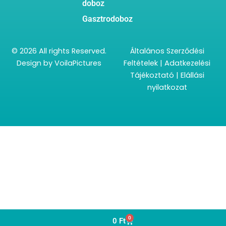
doboz
Gasztrodoboz
© 2026 All rights Reserved.
Általános Szerződési
Design by
VoilaPictures
Feltételek
|
Adatkezelési
Tájékoztató
|
Elállási
nyilatkozat
0
Kosár
0
Ft