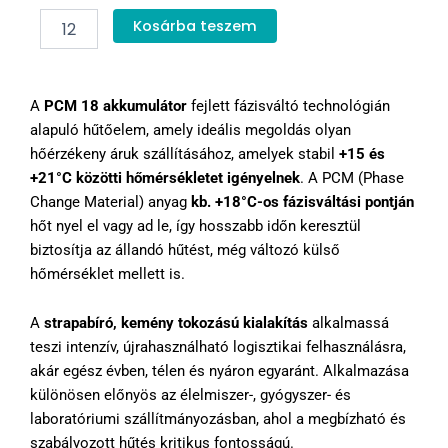
PCM
Kosárba teszem
Akkumulátor
+18
°C
mennyiség
A
PCM 18 akkumulátor
fejlett fázisváltó technológián
alapuló hűtőelem, amely ideális megoldás olyan
hőérzékeny áruk szállításához, amelyek stabil
+15 és
+21°C közötti hőmérsékletet igényelnek
. A PCM (Phase
Change Material) anyag
kb. +18°C-os fázisváltási pontján
hőt nyel el vagy ad le, így hosszabb időn keresztül
biztosítja az állandó hűtést, még változó külső
hőmérséklet mellett is.
A
strapabíró, kemény tokozású kialakítás
alkalmassá
teszi intenzív, újrahasználható logisztikai felhasználásra,
akár egész évben, télen és nyáron egyaránt. Alkalmazása
különösen előnyös az élelmiszer-, gyógyszer- és
laboratóriumi szállítmányozásban, ahol a megbízható és
szabályozott hűtés kritikus fontosságú.