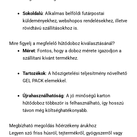
Sokoldalú
: Alkalmas belföldi futárpostai
küldeményekhez, webshopos rendelésekhez, illetve
rövidtávú szállításokhoz is.
Mire figyelj a megfelelő hűtődoboz kiválasztásánál?
Méret
: Fontos, hogy a doboz mérete igazodjon a
szállítani kívánt termékhez.
Tartozékok
: A hőszigetelési teljesítmény növelhető
GEL PACK elemekkel.
Újrahasználhatóság
: A jó minőségű karton
hűtődoboz többször is felhasználható, így hosszú
távon még költséghatékonyabb.
Megbízható megoldás hőérzékeny árukhoz
Legyen szó friss húsról, tejtermékről, gyógyszerről vagy