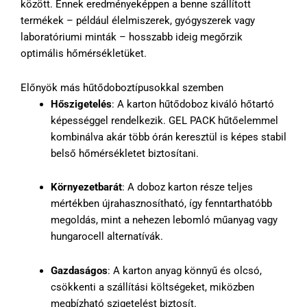
között. Ennek eredményeképpen a benne szállított
termékek – például élelmiszerek, gyógyszerek vagy
laboratóriumi minták – hosszabb ideig megőrzik
optimális hőmérsékletüket.
Előnyök más hűtődoboztípusokkal szemben
Hőszigetelés
: A karton hűtődoboz kiváló hőtartó
képességgel rendelkezik. GEL PACK hűtőelemmel
kombinálva akár több órán keresztül is képes stabil
belső hőmérsékletet biztosítani.
Környezetbarát
: A doboz karton része teljes
mértékben újrahasznosítható, így fenntarthatóbb
megoldás, mint a nehezen lebomló műanyag vagy
hungarocell alternatívák.
Gazdaságos
: A karton anyag könnyű és olcsó,
csökkenti a szállítási költségeket, miközben
megbízható szigetelést biztosít.