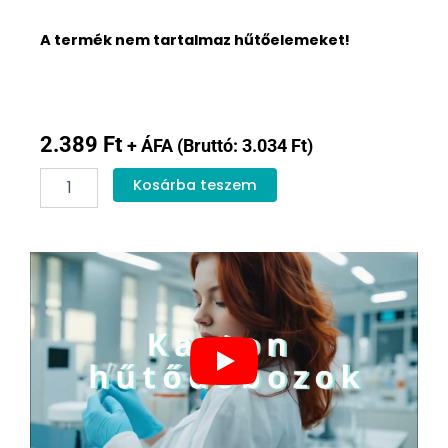
A termék nem tartalmaz hűtőelemeket!
2.389
Ft
+ ÁFA (Bruttó:
3.034
Ft
)
Karton
Kosárba teszem
hőtartó
doboz
9,6L
mennyiség