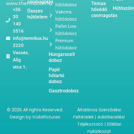
csomagolás
www.thermocon.hu
Temax
hűtődoboz
Hűtőszőn
hővédő
+36
Összes
Vakcina
csomagolás
30
hűtőelem
hűtődoboz
140
Pallet Line
5516
hűtődoboz
info@termikus.hu
Prémium
2220
hűtődoboz
Vecsés,
Hungarocell
Alig
doboz
utca 1.
Papír
hőtartó
doboz
Gasztrodoboz
© 2026 All rights Reserved.
Általános Szerződési
Design by
VoilaPictures
Feltételek
|
Adatkezelési
Tájékoztató
|
Elállási
nyilatkozat