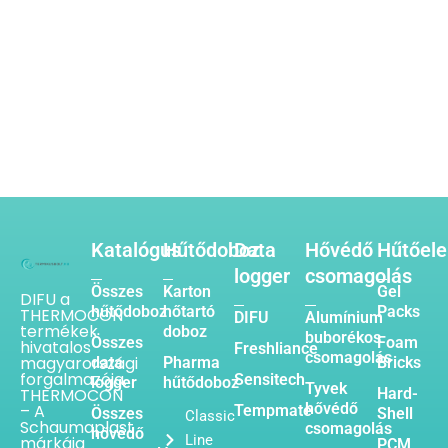
Katalógus
Hűtődoboz
Data
Hővédő
Hűtőel
logger
csomagolás
Összes
Karton
Gel
DIFU a
hűtődoboz
hőtartó
Packs
THERMOCON
DIFU
Alumínium
termékek
doboz
buborékos
Összes
Foam
hivatalos
Freshliance
csomagolás
magyarországi
data
Pharma
Bricks
forgalmazója.
Sensitech
logger
hűtődoboz
Tyvek
THERMOCON
Hard-
hővédő
– A
Tempmate
Összes
Shell
Classic
Schaumaplast
csomagolás
hővédő
Line
márkája
PCM