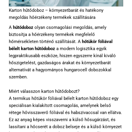
Karton hűtődoboz – környezetbarát és hatékony
megoldás hőérzékeny termékek szállítására
A
hűtődoboz
olyan csomagolási megoldás, amely
biztosítja a hőérzékeny termékek megfelelő
hőmérsékleten történő szállítását. A
hőtükör fóliával
bélelt karton hűtődoboz
a modern logisztika egyik
legpraktikusabb eszköze, hiszen egyszerre kínál kiváló
hőszigetelést, gazdaságos árakat és környezetbarát
alternatívát a hagyományos hungarocell dobozokkal
szemben.
Miért válasszon karton hűtődobozt?
A termikus hőtükör fóliával bélelt karton hűtődoboz egy
speciálisan kialakított csomagolás, amelynek belső
rétege hővisszaverő fóliával és habszivaccsal van ellátva.
Ez az anyag képes visszaverni a külső hősugárzást, és
lassítani a hőcserét a doboz belseje és a külső környezet