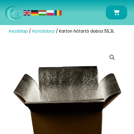
Skip
to
Kosár
content
Kezdőlap
/
Hűtődoboz
/ Karton hőtartó doboz 55,3L