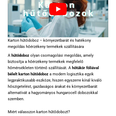
Karton hűtődoboz – környezetbarát és hatékony
megoldás hőérzékeny termékek szállítására
A
hűtődoboz
olyan csomagolási megoldás, amely
biztosítja a hőérzékeny termékek megfelelő
hőmérsékleten történő szállítását. A
hőtükör fóliával
bélelt karton hűtődoboz
a modern logisztika egyik
legpraktikusabb eszköze, hiszen egyszerre kínál kiváló
hőszigetelést, gazdaságos árakat és környezetbarát
alternatívát a hagyományos hungarocell dobozokkal
szemben.
Miért válasszon karton hűtődobozt?