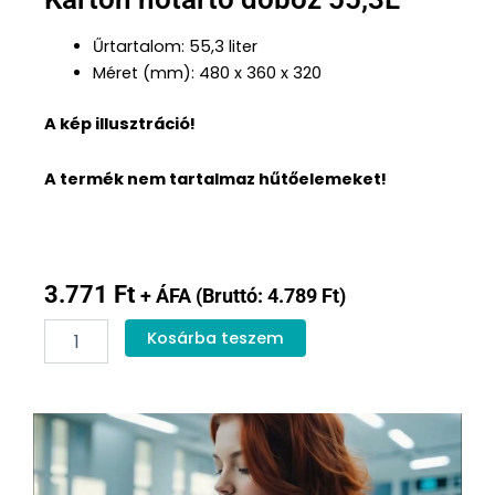
Űrtartalom: 55,3 liter
Méret (mm): 480 x 360 x 320
A kép illusztráció!
A termék nem tartalmaz hűtőelemeket!
3.771
Ft
+ ÁFA (Bruttó:
4.789
Ft
)
Karton
Kosárba teszem
hőtartó
doboz
55,3L
mennyiség