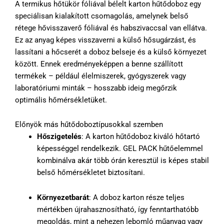
A termikus hőtükör fóliával bélelt karton hűtődoboz egy
speciálisan kialakított csomagolás, amelynek belső
rétege hővisszaverő fóliával és habszivaccsal van ellátva.
Ez az anyag képes visszaverni a külső hősugárzást, és
lassítani a hőcserét a doboz belseje és a külső környezet
között. Ennek eredményeképpen a benne szállított
termékek – például élelmiszerek, gyógyszerek vagy
laboratóriumi minták – hosszabb ideig megőrzik
optimális hőmérsékletüket.
Előnyök más hűtődoboztípusokkal szemben
Hőszigetelés
: A karton hűtődoboz kiváló hőtartó
képességgel rendelkezik. GEL PACK hűtőelemmel
kombinálva akár több órán keresztül is képes stabil
belső hőmérsékletet biztosítani.
Környezetbarát
: A doboz karton része teljes
mértékben újrahasznosítható, így fenntarthatóbb
megoldás, mint a nehezen lebomló műanyag vagy