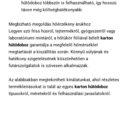
hűtődoboz többször is felhasználható, így hosszú
távon még költséghatékonyabb.
Megbízható megoldás hőérzékeny árukhoz
Legyen szó friss húsról, tejtermékről, gyógyszerről vagy
laboratóriumi mintáról, a hőtükör fóliával bélelt
karton
hűtődoboz
garantálja a megfelelő hőmérséklet
megtartását a kiszállítás során. Könnyű súlyának és
hatékony szigetelésének köszönhetően a
futárszolgálatok is szívesen alkalmazzák.
Az alábbiakban megtekintheti kínálatunkat, ahol részletes
termékleírásokat is talál az egyes
karton hűtődoboz
típusokról, méretekről és felhasználási javaslatokról.