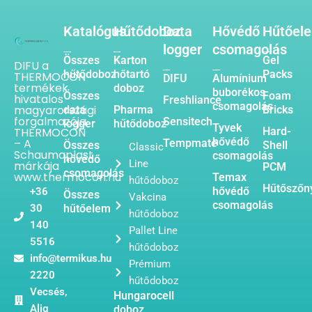
Katalógus
Hűtődoboz
Data
Hővédő
Hűtőel
logger
csomagolás
Összes
Karton
Gel
DIFU a
hűtődoboz
hőtartó
Packs
THERMOCON
DIFU
Alumínium
termékek
doboz
buborékos
Összes
Foam
hivatalos
Freshliance
csomagolás
magyarországi
data
Pharma
Bricks
forgalmazója.
Sensitech
logger
hűtődoboz
Tyvek
THERMOCON
Hard-
hővédő
– A
Tempmate
Összes
Shell
Classic
Schaumaplast
csomagolás
hővédő
Line
márkája
PCM
csomagolás
www.thermocon.hu
Temax
hűtődoboz
Hűtőszőn
hővédő
+36
Összes
Vakcina
csomagolás
30
hűtőelem
hűtődoboz
140
Pallet Line
5516
hűtődoboz
info@termikus.hu
Prémium
2220
hűtődoboz
Vecsés,
Hungarocell
Alig
doboz