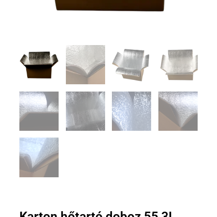
Karton hőtartó doboz 55,3L