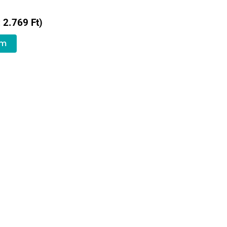
:
2.769
Ft
)
em