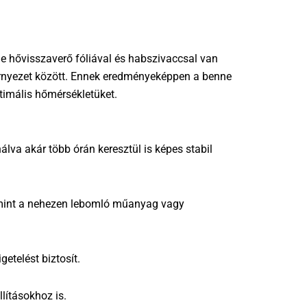
ge hővisszaverő fóliával és habszivaccsal van
 környezet között. Ennek eredményeképpen a benne
timális hőmérsékletüket.
va akár több órán keresztül is képes stabil
, mint a nehezen lebomló műanyag vagy
etelést biztosít.
lításokhoz is.