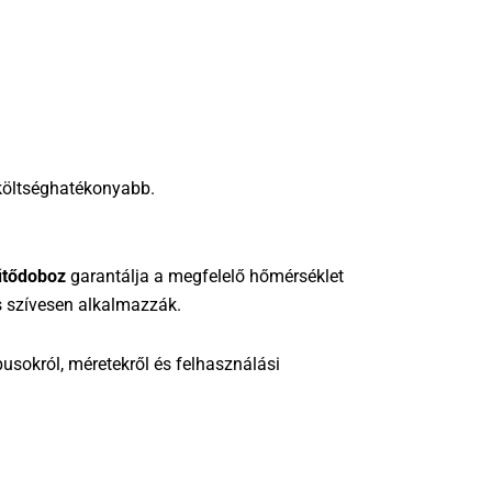
 költséghatékonyabb.
űtődoboz
garantálja a megfelelő hőmérséklet
s szívesen alkalmazzák.
pusokról, méretekről és felhasználási