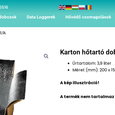
5516
dobozok
Data Loggerek
Hővédő csomagolások
3,9L
Karton hőtartó do
Űrtartalom: 3,9 liter
Méret (mm): 200 x 15
A kép illusztráció!
A termék nem tartalmaz