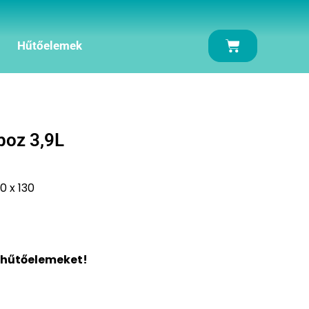
Kosár
Hűtőelemek
boz 3,9L
0 x 130
 hűtőelemeket!