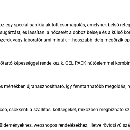
boz egy speciálisan kialakított csomagolás, amelynek belső réte
ősugárzást, és lassítani a hőcserét a doboz belseje és a külső
yszerek vagy laboratóriumi minták – hosszabb ideig megőrzik op
hőtartó képességgel rendelkezik. GEL PACK hűtőelemmel kombinál
ljes mértékben újrahasznosítható, így fenntarthatóbb megoldás
csó, csökkenti a szállítási költségeket, miközben megbízható szig
 küldeményekhez, webshopos rendelésekhez, illetve rövidtávú szál