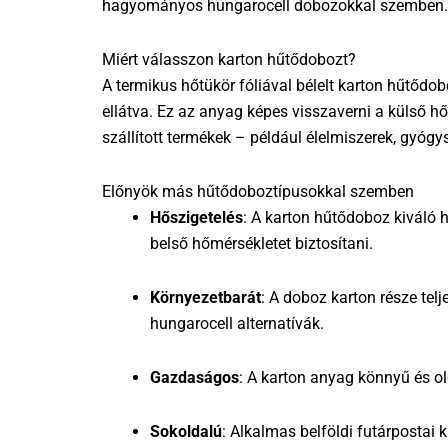
hagyományos hungarocell dobozokkal szemben.
Miért válasszon karton hűtődobozt?
A termikus hőtükör fóliával bélelt karton hűtődo
ellátva. Ez az anyag képes visszaverni a külső h
szállított termékek – például élelmiszerek, gyóg
Előnyök más hűtődoboztípusokkal szemben
Hőszigetelés
: A karton hűtődoboz kiváló 
belső hőmérsékletet biztosítani.
Környezetbarát
: A doboz karton része te
hungarocell alternatívák.
Gazdaságos
: A karton anyag könnyű és ol
Sokoldalú
: Alkalmas belföldi futárpostai