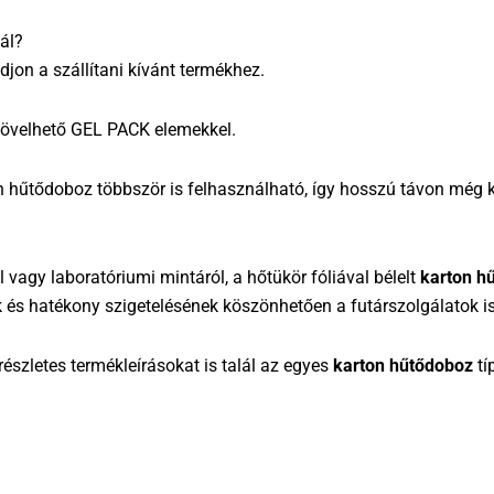
ál?
jon a szállítani kívánt termékhez.
 növelhető GEL PACK elemekkel.
on hűtődoboz többször is felhasználható, így hosszú távon még
l vagy laboratóriumi mintáról, a hőtükör fóliával bélelt
karton h
k és hatékony szigetelésének köszönhetően a futárszolgálatok i
észletes termékleírásokat is talál az egyes
karton hűtődoboz
tí