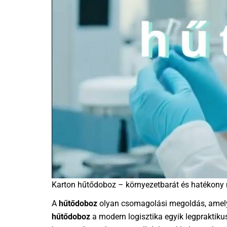
Karton hűtődoboz – környezetbarát és hatékony 
A
hűtődoboz
olyan csomagolási megoldás, amely 
hűtődoboz
a modern logisztika egyik legpraktikus