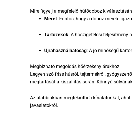
Mire figyelj a megfelelő hűtődoboz kiválasztásán
Méret
: Fontos, hogy a doboz mérete igazod
Tartozékok
: A hőszigetelési teljesítmény
Újrahasználhatóság
: A jó minőségű kart
Megbízható megoldás hőérzékeny árukhoz
Legyen szó friss húsról, tejtermékről, gyógyszerrő
megtartását a kiszállítás során. Könnyű súlyána
Az alábbiakban megtekintheti kínálatunkat, ahol r
javaslatokról.