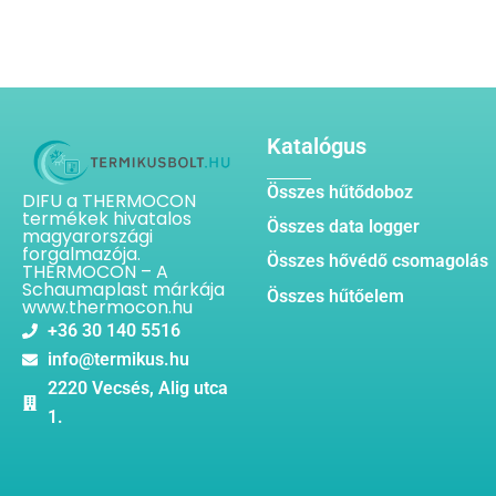
Katalógus
Összes hűtődoboz
DIFU a THERMOCON
termékek hivatalos
Összes data logger
magyarországi
forgalmazója.
Összes hővédő csomagolás
THERMOCON – A
Schaumaplast márkája
Összes hűtőelem
www.thermocon.hu
+36 30 140 5516
info@termikus.hu
2220 Vecsés, Alig utca
1.