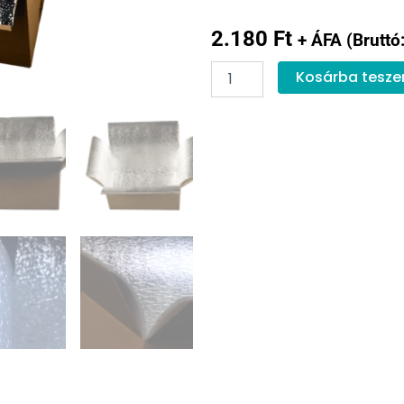
2.180
Ft
+ ÁFA (Bruttó
Karton
Kosárba tesz
hőtartó
doboz
3,9L
mennyiség