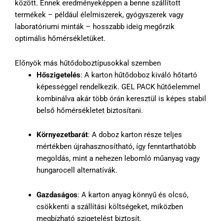
között. Ennek eredményeképpen a benne szállított
termékek – például élelmiszerek, gyógyszerek vagy
laboratóriumi minták – hosszabb ideig megőrzik
optimális hőmérsékletüket.
Előnyök más hűtődoboztípusokkal szemben
Hőszigetelés
: A karton hűtődoboz kiváló hőtartó
képességgel rendelkezik. GEL PACK hűtőelemmel
kombinálva akár több órán keresztül is képes stabil
belső hőmérsékletet biztosítani.
Környezetbarát
: A doboz karton része teljes
mértékben újrahasznosítható, így fenntarthatóbb
megoldás, mint a nehezen lebomló műanyag vagy
hungarocell alternatívák.
Gazdaságos
: A karton anyag könnyű és olcsó,
csökkenti a szállítási költségeket, miközben
megbízható szigetelést biztosít.