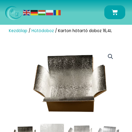
Skip
to
Kosár
content
Kezdőlap
/
Hűtődoboz
/ Karton hőtartó doboz 16,4L