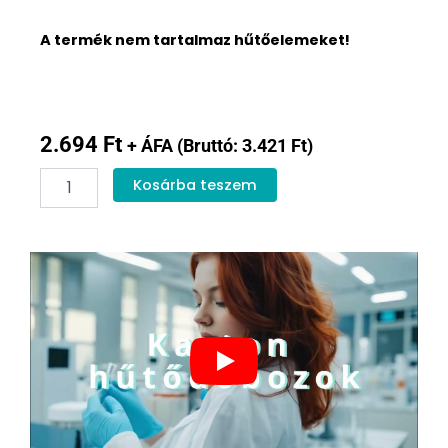
A termék nem tartalmaz hűtőelemeket!
2.694
Ft
+ ÁFA (Bruttó:
3.421
Ft
)
Karton
Kosárba teszem
hőtartó
doboz
16,4L
mennyiség