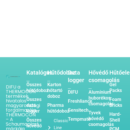
Katalógus
Hűtődoboz
Data
Hővédő
Hűtőel
logger
csomagolás
Összes
Karton
Gel
DIFU a
hűtődoboz
hőtartó
Packs
THERMOCON
DIFU
Alumínium
termékek
doboz
buborékos
Összes
Foam
hivatalos
Freshliance
csomagolás
magyarországi
data
Pharma
Bricks
forgalmazója.
Sensitech
logger
hűtődoboz
Tyvek
THERMOCON
Hard-
hővédő
– A
Tempmate
Összes
Shell
Classic
Schaumaplast
csomagolás
hővédő
Line
márkája
PCM