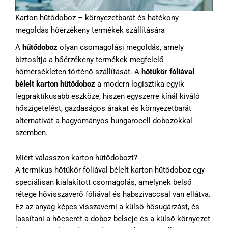
Karton hűtődoboz – környezetbarát és hatékony
megoldás hőérzékeny termékek szállítására
A
hűtődoboz
olyan csomagolási megoldás, amely
biztosítja a hőérzékeny termékek megfelelő
hőmérsékleten történő szállítását. A
hőtükör fóliával
bélelt karton hűtődoboz
a modern logisztika egyik
legpraktikusabb eszköze, hiszen egyszerre kínál kiváló
hőszigetelést, gazdaságos árakat és környezetbarát
alternatívát a hagyományos hungarocell dobozokkal
szemben.
Miért válasszon karton hűtődobozt?
A termikus hőtükör fóliával bélelt karton hűtődoboz egy
speciálisan kialakított csomagolás, amelynek belső
rétege hővisszaverő fóliával és habszivaccsal van ellátva.
Ez az anyag képes visszaverni a külső hősugárzást, és
lassítani a hőcserét a doboz belseje és a külső környezet