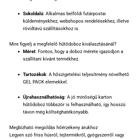
Sokoldalú
: Alkalmas belföldi futárpostai
küldeményekhez, webshopos rendelésekhez, illetve
rövidtávú szállításokhoz is.
Mire figyelj a megfelelő hűtődoboz kiválasztásánál?
Méret
: Fontos, hogy a doboz mérete igazodjon a
szállítani kívánt termékhez.
Tartozékok
: A hőszigetelési teljesítmény növelhető
GEL PACK elemekkel.
Újrahasználhatóság
: A jó minőségű karton
hűtődoboz többször is felhasználható, így hosszú
távon még költséghatékonyabb.
Megbízható megoldás hőérzékeny árukhoz
Legyen szó friss húsról, tejtermékről, gyógyszerről vagy