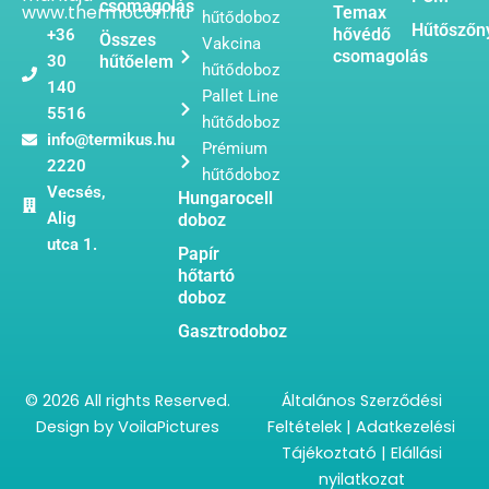
csomagolás
www.thermocon.hu
Temax
hűtődoboz
Hűtőszőn
hővédő
+36
Összes
Vakcina
csomagolás
30
hűtőelem
hűtődoboz
140
Pallet Line
5516
hűtődoboz
info@termikus.hu
Prémium
2220
hűtődoboz
Vecsés,
Hungarocell
Alig
doboz
utca 1.
Papír
hőtartó
doboz
Gasztrodoboz
© 2026 All rights Reserved.
Általános Szerződési
Design by
VoilaPictures
Feltételek
|
Adatkezelési
Tájékoztató
|
Elállási
nyilatkozat