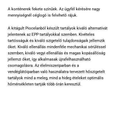
A konténerek fekete színűek. Az ügyfél kérésére nagy
mennyiségnél céglogó is felvihető rájuk.
A kitágult Piocelanból készült tartályok kiváló alternatívát
jelentenek az EPP tartályokkal szemben. Kivételes
tartósságuk és kiváló szigetelő tulajdonságaik jellemzik
őket. Kiváló ellenállás mindenféle mechanikai sérüléssel
szemben, kiváló vegyi ellenállás és magas kopásállóság
jellemzi őket, így alkalmasak újrafelhasználható
csomagolásra. Az élelmiszeriparban és a
vendéglátóiparban való használatra tervezett hőszigetelt
tartályok mind a meleg, mind a hideg ételeket optimális
hőmérsékleten tartják több órán keresztül.