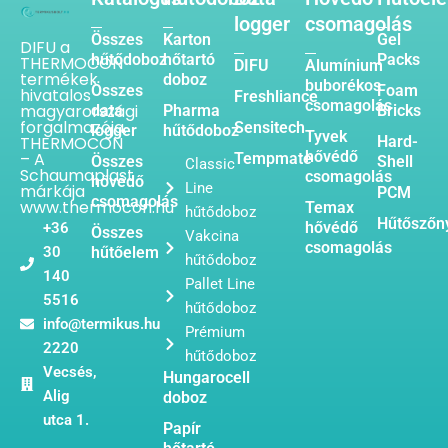
logger
csomagolás
Összes
Karton
Gel
DIFU a
hűtődoboz
hőtartó
Packs
THERMOCON
DIFU
Alumínium
termékek
doboz
buborékos
Összes
Foam
hivatalos
Freshliance
csomagolás
magyarországi
data
Pharma
Bricks
forgalmazója.
Sensitech
logger
hűtődoboz
Tyvek
THERMOCON
Hard-
hővédő
– A
Tempmate
Összes
Shell
Classic
Schaumaplast
csomagolás
hővédő
Line
márkája
PCM
csomagolás
www.thermocon.hu
Temax
hűtődoboz
Hűtőszőn
hővédő
+36
Összes
Vakcina
csomagolás
30
hűtőelem
hűtődoboz
140
Pallet Line
5516
hűtődoboz
info@termikus.hu
Prémium
2220
hűtődoboz
Vecsés,
Hungarocell
Alig
doboz
utca 1.
Papír