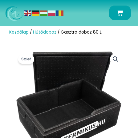
Skip
to
Kosár
content
Kezdőlap
/
Hűtődoboz
/ Gasztro doboz 80 L
Sale!