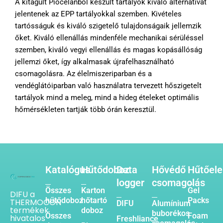
A kitágult Piocelanból készült tartályok kiváló alternatívát
jelentenek az EPP tartályokkal szemben. Kivételes
tartósságuk és kiváló szigetelő tulajdonságaik jellemzik
őket. Kiváló ellenállás mindenféle mechanikai sérüléssel
szemben, kiváló vegyi ellenállás és magas kopásállóság
jellemzi őket, így alkalmasak újrafelhasználható
csomagolásra. Az élelmiszeriparban és a
vendéglátóiparban való használatra tervezett hőszigetelt
tartályok mind a meleg, mind a hideg ételeket optimális
hőmérsékleten tartják több órán keresztül.
Katalógus
Hűtődoboz
Data
Hővédő
Hűtőel
logger
csomagolás
Összes
Karton
Gel
DIFU a
hűtődoboz
hőtartó
Packs
THERMOCON
DIFU
Alumínium
termékek
doboz
buborékos
Összes
Foam
hivatalos
Freshliance