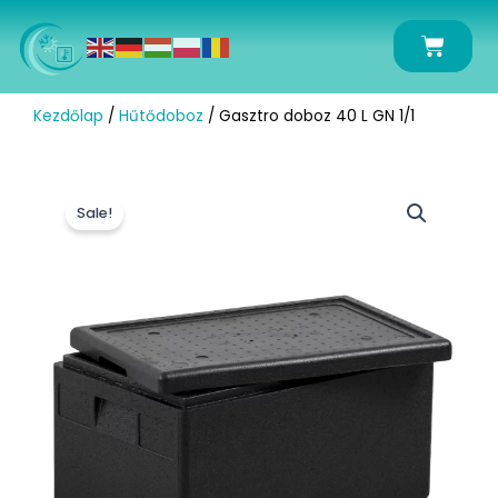
Skip
to
Kosár
content
Kezdőlap
/
Hűtődoboz
/ Gasztro doboz 40 L GN 1/1
Sale!