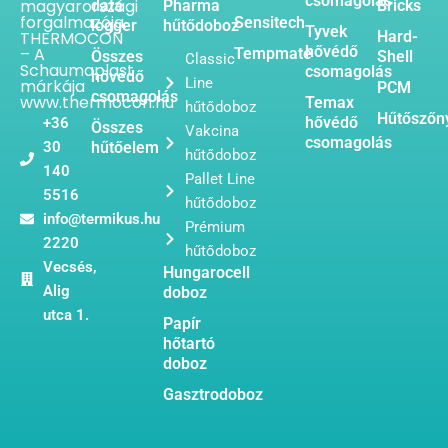
csomagolás
magyarországi
data
Pharma
Bricks
forgalmazója.
Sensitech
logger
hűtődoboz
Tyvek
THERMOCON
Hard-
hővédő
– A
Tempmate
Összes
Shell
Classic
Schaumaplast
csomagolás
hővédő
Line
márkája
PCM
csomagolás
www.thermocon.hu
Temax
hűtődoboz
Hűtőszőn
hővédő
+36
Összes
Vakcina
csomagolás
30
hűtőelem
hűtődoboz
140
Pallet Line
5516
hűtődoboz
info@termikus.hu
Prémium
2220
hűtődoboz
Vecsés,
Hungarocell
Alig
doboz
utca 1.
Papír
hőtartó
doboz
Gasztrodoboz