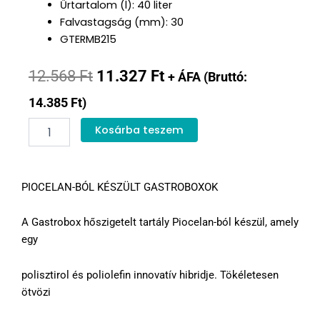
Űrtartalom (l): 40 liter
Falvastagság (mm): 30
GTERMB215
Original
Current
12.568
Ft
11.327
Ft
+ ÁFA (Bruttó:
price
price
14.385
Ft
)
Gasztro
was:
is:
Kosárba teszem
doboz
12.568 Ft.
11.327 Ft.
40
L
GN
PIOCELAN-BÓL KÉSZÜLT GASTROBOXOK
1/1
mennyiség
A Gastrobox hőszigetelt tartály Piocelan-ból készül, amely
egy
polisztirol és poliolefin innovatív hibridje. Tökéletesen
ötvözi