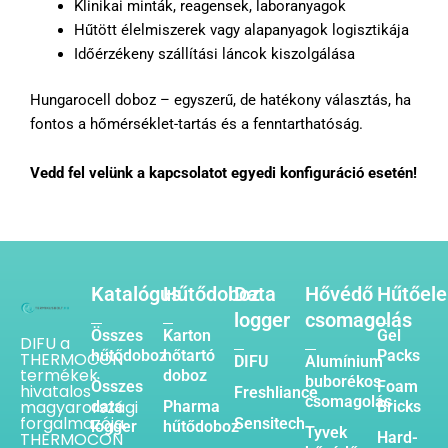
Klinikai minták, reagensek, laboranyagok
Hűtött élelmiszerek vagy alapanyagok logisztikája
Időérzékeny szállítási láncok kiszolgálása
Hungarocell doboz – egyszerű, de hatékony választás, ha
fontos a hőmérséklet-tartás és a fenntarthatóság.
Vedd fel velünk a kapcsolatot egyedi konfiguráció esetén!
Katalógus
Hűtődoboz
Data
Hővédő
Hűtőel
logger
csomagolás
Összes
Karton
Gel
DIFU a
hűtődoboz
hőtartó
Packs
THERMOCON
DIFU
Alumínium
termékek
doboz
buborékos
Összes
Foam
hivatalos
Freshliance
csomagolás
magyarországi
data
Pharma
Bricks
forgalmazója.
Sensitech
logger
hűtődoboz
Tyvek
THERMOCON
Hard-