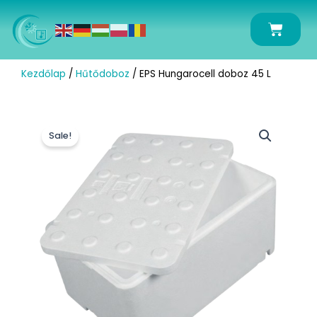
Skip
to
Kosár
content
Kezdőlap
/
Hűtődoboz
/ EPS Hungarocell doboz 45 L
Sale!