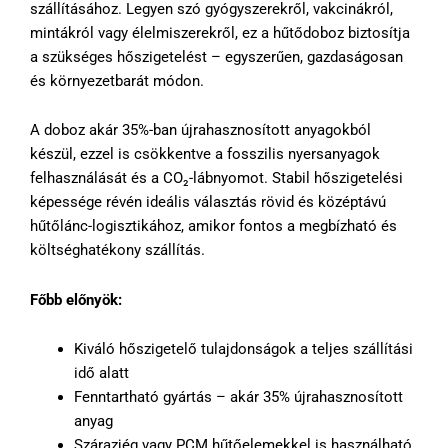
szállításához. Legyen szó gyógyszerekről, vakcinákról,
mintákról vagy élelmiszerekről, ez a hűtődoboz biztosítja
a szükséges hőszigetelést – egyszerűen, gazdaságosan
és környezetbarát módon.
A doboz akár 35%-ban újrahasznosított anyagokból
készül, ezzel is csökkentve a fosszilis nyersanyagok
felhasználását és a CO₂-lábnyomot. Stabil hőszigetelési
képessége révén ideális választás rövid és középtávú
hűtőlánc-logisztikához, amikor fontos a megbízható és
költséghatékony szállítás.
Főbb előnyök:
Kiváló hőszigetelő tulajdonságok a teljes szállítási
idő alatt
Fenntartható gyártás – akár 35% újrahasznosított
anyag
Szárazjég vagy PCM hűtőelemekkel is használható