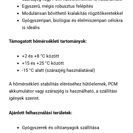
Egyszerű, mégis robusztus felépítés
Modulárisan bővíthető kialakítás rögzítőkeretekkel
Gyógyszeripari, biológiai és élelmiszeripari célokra
is ideális
Támogatott hőmérsékleti tartományok:
+2 és +8 °C között
+15 és +25 °C között
-15 °C alatt (szárazjég használatával)
A hőmérsékleti stabilitás eléréséhez hűtőelemek, PCM
akkumulátor vagy szárazjég is használható, a szállítási
igények szerint.
Ajánlott felhasználási területek:
Gyógyszerek és oltóanyagok szállítása