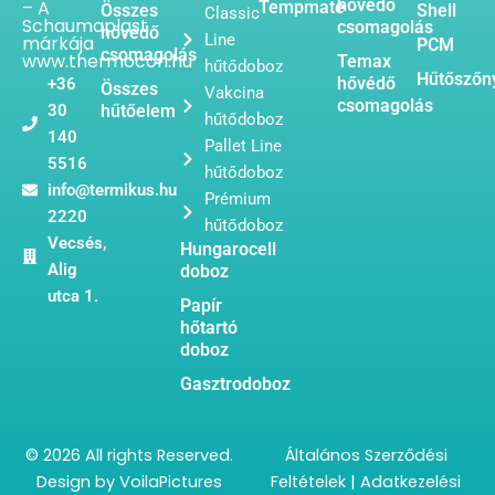
hővédő
– A
Tempmate
Összes
Shell
Classic
Schaumaplast
csomagolás
hővédő
Line
márkája
PCM
csomagolás
www.thermocon.hu
Temax
hűtődoboz
Hűtőszőn
hővédő
+36
Összes
Vakcina
csomagolás
30
hűtőelem
hűtődoboz
140
Pallet Line
5516
hűtődoboz
info@termikus.hu
Prémium
2220
hűtődoboz
Vecsés,
Hungarocell
Alig
doboz
utca 1.
Papír
hőtartó
doboz
Gasztrodoboz
© 2026 All rights Reserved.
Általános Szerződési
Design by
VoilaPictures
Feltételek
|
Adatkezelési