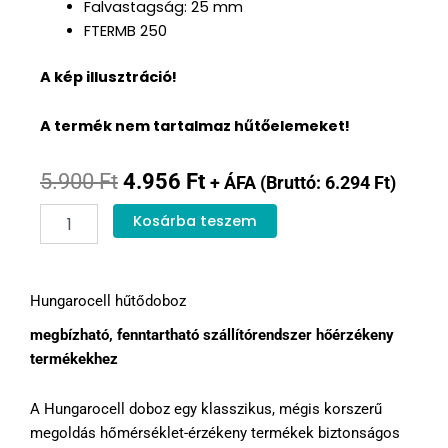
Falvastagság: 25 mm
FTERMB 250
A kép illusztráció!
A termék nem tartalmaz hűtőelemeket!
Original
Current
5.900
Ft
4.956
Ft
+ ÁFA (Bruttó:
6.294
Ft
)
EPS
price
price
Kosárba teszem
Hungarocell
was:
is:
doboz
45
5.900 Ft.
4.956 Ft.
L
Hungarocell hűtődoboz
mennyiség
megbízható, fenntartható szállítórendszer hőérzékeny
termékekhez
A Hungarocell doboz egy klasszikus, mégis korszerű
megoldás hőmérséklet-érzékeny termékek biztonságos