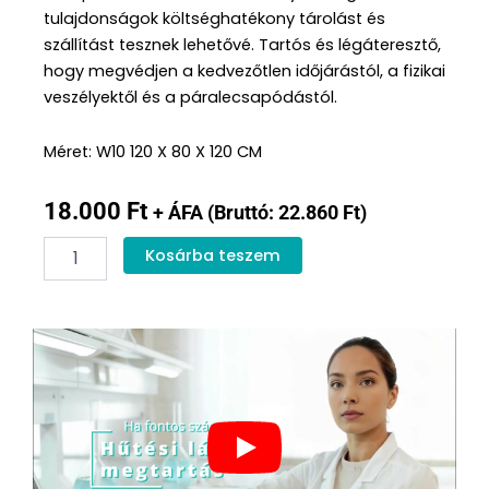
tulajdonságok költséghatékony tárolást és
szállítást tesznek lehetővé. Tartós és légáteresztő,
hogy megvédjen a kedvezőtlen időjárástól, a fizikai
veszélyektől és a páralecsapódástól.
Méret: W10 120 X 80 X 120 CM
18.000
Ft
+ ÁFA (Bruttó:
22.860
Ft
)
120
Kosárba teszem
cm
Tyvek
W10
hőtakaró
mennyiség