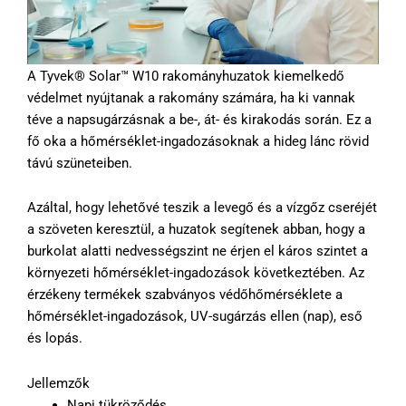
A Tyvek® Solar™ W10 rakományhuzatok kiemelkedő
védelmet nyújtanak a rakomány számára, ha ki vannak
téve a napsugárzásnak a be-, át- és kirakodás során. Ez a
fő oka a hőmérséklet-ingadozásoknak a hideg lánc rövid
távú szüneteiben.
Azáltal, hogy lehetővé teszik a levegő és a vízgőz cseréjét
a szöveten keresztül, a huzatok segítenek abban, hogy a
burkolat alatti nedvességszint ne érjen el káros szintet a
környezeti hőmérséklet-ingadozások következtében. Az
érzékeny termékek szabványos védőhőmérséklete a
hőmérséklet-ingadozások, UV-sugárzás ellen (nap), eső
és lopás.
Jellemzők
Napi tükröződés