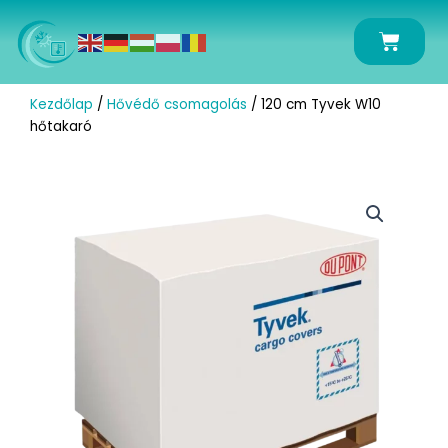
Skip
to
Kosár
content
Kezdőlap
/
Hővédő csomagolás
/ 120 cm Tyvek W10
hőtakaró