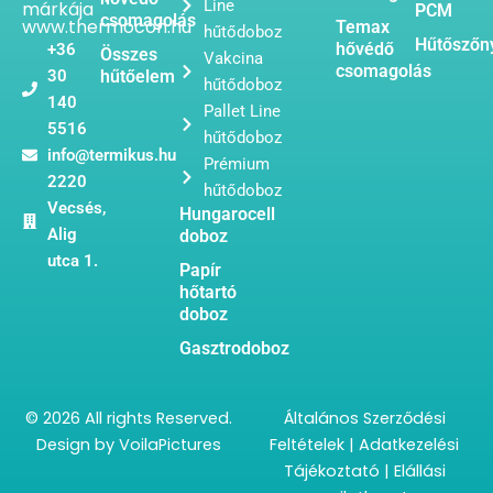
Line
márkája
PCM
csomagolás
www.thermocon.hu
Temax
hűtődoboz
Hűtőszőn
hővédő
+36
Összes
Vakcina
csomagolás
30
hűtőelem
hűtődoboz
140
Pallet Line
5516
hűtődoboz
info@termikus.hu
Prémium
2220
hűtődoboz
Vecsés,
Hungarocell
Alig
doboz
utca 1.
Papír
hőtartó
doboz
Gasztrodoboz
© 2026 All rights Reserved.
Általános Szerződési
Design by
VoilaPictures
Feltételek
|
Adatkezelési
Tájékoztató
|
Elállási