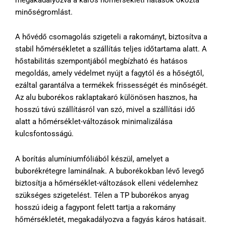
minőségromlást.
A hővédő csomagolás szigeteli a rakományt, biztosítva a
stabil hőmérsékletet a szállítás teljes időtartama alatt. A
hőstabilitás szempontjából megbízható és hatásos
megoldás, amely védelmet nyújt a fagytól és a hőségtől,
ezáltal garantálva a termékek frissességét és minőségét.
Az alu buborékos raklaptakaró különösen hasznos, ha
hosszú távú szállításról van szó, mivel a szállítási idő
alatt a hőmérséklet-változások minimalizálása
kulcsfontosságú.
A borítás alumíniumfóliából készül, amelyet a
buborékrétegre laminálnak. A buborékokban lévő levegő
biztosítja a hőmérséklet-változások elleni védelemhez
szükséges szigetelést. Télen a TP buborékos anyag
hosszú ideig a fagypont felett tartja a rakomány
hőmérsékletét, megakadályozva a fagyás káros hatásait.