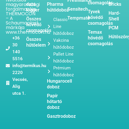
Freshliance
csomagolás
magyarországi
data
Pharma
Bricks
forgalmazója.
Sensitech
logger
hűtődoboz
Tyvek
THERMOCON
Hard-
hővédő
– A
Tempmate
Összes
Shell
Classic
Schaumaplast
csomagolás
hővédő
Line
márkája
PCM
csomagolás
www.thermocon.hu
Temax
hűtődoboz
Hűtőszőn
hővédő
+36
Összes
Vakcina
csomagolás
30
hűtőelem
hűtődoboz
140
Pallet Line
5516
hűtődoboz
info@termikus.hu
Prémium
2220
hűtődoboz
Vecsés,
Hungarocell
Alig
doboz
utca 1.
Papír
hőtartó
doboz
Gasztrodoboz