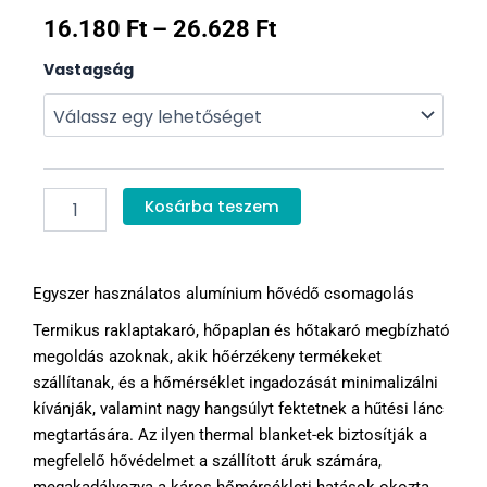
Ártartomány:
16.180
Ft
–
26.628
Ft
Légpárnás
16.180 Ft
Vastagság
raklap
-
hőtakaró
120cm
26.628 Ft
mennyiség
Kosárba teszem
Egyszer használatos alumínium hővédő csomagolás
Termikus raklaptakaró, hőpaplan és hőtakaró megbízható
megoldás azoknak, akik hőérzékeny termékeket
szállítanak, és a hőmérséklet ingadozását minimalizálni
kívánják, valamint nagy hangsúlyt fektetnek a hűtési lánc
megtartására. Az ilyen thermal blanket-ek biztosítják a
megfelelő hővédelmet a szállított áruk számára,
megakadályozva a káros hőmérsékleti hatások okozta