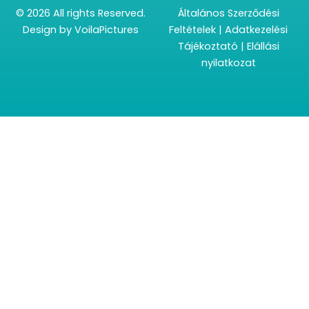
© 2026 All rights Reserved.
Általános Szerződési
Design by
VoilaPictures
Feltételek
|
Adatkezelési
Tájékoztató
|
Elállási
nyilatkozat