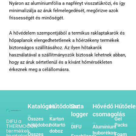
Nyáron az alumíniumfólia a napfényt visszatükrözi, és így
minimalizálja az áruk felmelegedését, megőrizve azok
frissességét és minőségét.
A hővédelem szempontjából a termikus raklaptakarók és
hőpaplanok elengedhetetlenek a hőérzékeny termékek
biztonságos szállításához. Az ilyen hőtakarók
használatával a szállítmányozók biztosak lehetnek abban,
hogy az áruk sértetlenül és a kívánt hőmérsékleten
érkeznek meg a célállomásra.
Katalógus
Hűtődoboz
Data
Hővédő
Hűtőel
logger
csomagolás
Összes
Karton
Gel
DIFU a
hűtődoboz
hőtartó
Packs
THERMOCON
DIFU
Alumínium
termékek
doboz
buborékos
Összes
Foam
hivatalos