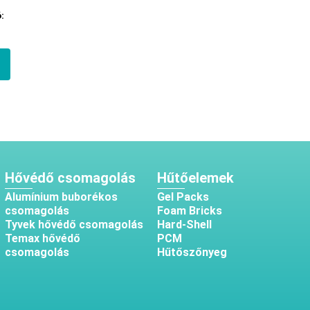
:
Hővédő csomagolás
Hűtőelemek
Alumínium buborékos
Gel Packs
csomagolás
Foam Bricks
Tyvek hővédő csomagolás
Hard-Shell
Temax hővédő
PCM
csomagolás
Hűtőszőnyeg