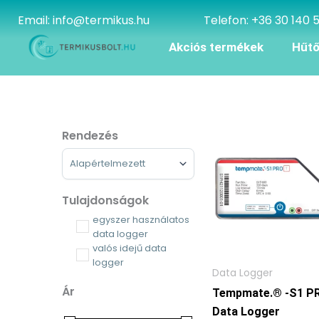
Skip
Email: info@termikus.hu
Telefon: +36 30 140 
to
content
Akciós termékek
Hűt
Rendezés
Sort Products
Tulajdonságok
egyszer használatos
data logger
valós idejű data
logger
Data Logger
Ár
Tempmate.® -S1 P
Data Logger