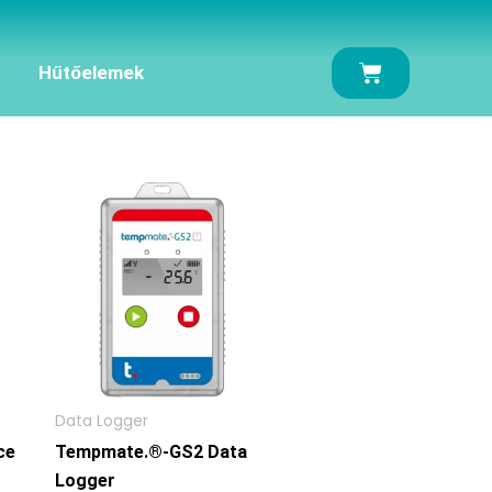
Kosár
Hűtőelemek
Data Logger
ce
Tempmate.®-GS2 Data
Logger