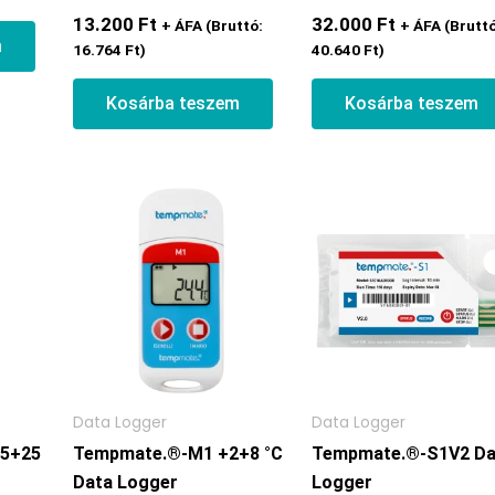
13.200
Ft
32.000
Ft
+ ÁFA (Bruttó:
+ ÁFA (Bruttó
m
16.764
Ft
)
40.640
Ft
)
Kosárba teszem
Kosárba teszem
Data Logger
Data Logger
5+25
Tempmate.®-M1 +2+8 °C
Tempmate.®-S1V2 Da
Data Logger
Logger