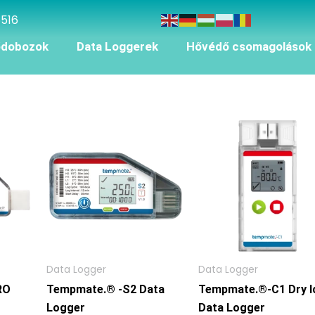
5516
ődobozok
Data Loggerek
Hővédő csomagolások
Data Logger
Data Logger
RO
Tempmate.® -S2 Data
Tempmate.®-C1 Dry I
Logger
Data Logger