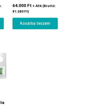
64.000
Ft
:
+ ÁFA (Bruttó:
81.280
Ft
)
Kosárba teszem
ta