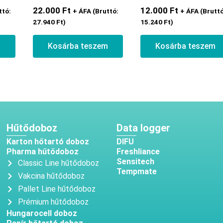
22.000
Ft
12.000
Ft
ttó:
+ ÁFA (Bruttó:
+ ÁFA (Bruttó
27.940
Ft
)
15.240
Ft
)
m
Kosárba teszem
Kosárba teszem
Hűtődoboz
Data logger
Karton hőtartó doboz
DIFU
Pharma hűtődoboz
Freshliance
Sensitech
Classic Line hűtődoboz
Tempmate
Vakcina hűtődoboz
Pallet Line hűtődoboz
Prémium hűtődoboz
Hungarocell doboz