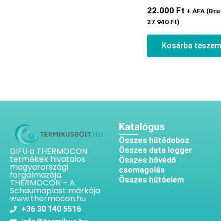
22.000
Ft
+ ÁFA (Bru
27.940
Ft
)
Kosárba tesze
Katalógus
Összes hűtődoboz
DIFU a THERMOCON
Összes data logger
termékek hivatalos
Összes hővédő
magyarországi
csomagolás
forgalmazója.
Összes hűtőelem
THERMOCON – A
Schaumaplast márkája
www.thermocon.hu
+36 30 140 5516