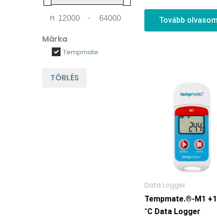
Ft
-
Tovább olvaso
Minimum Price
Maximum Price
Márka
Tempmate
TÖRLÉS
Data Logger
Tempmate.®-M1 +1
°C Data Logger