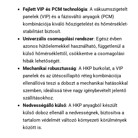
Fejlett VIP és PCM technológia
: A vákuumszigetelt
panelek (VIP) és a fázisváltó anyagok (PCM)
kombinációja kiváló hőszigetelést és hőmérséklet-
stabilitást biztosít.
Univerzális csomagolási rendszer
: Egész évben
azonos hűtőelemekkel használható, függetlenül a
külső hőmérséklettől, csökkentve a csomagolási
hibák lehetőségét.
Mechanikai robusztusság
: A HKP burkolat, a VIP
panelek és az ütéscsillapító réteg kombinációja
ellenállóvá teszi a dobozt a mechanikai hatásokkal
szemben, ideálissá téve nagy igénybevételt jelentő
szállításokhoz.
Nedvességálló külső
: A HKP anyagból készült
külső doboz ellenáll a nedvességnek, biztosítva a
tartalom védelmét változó környezeti körülmények
között is.