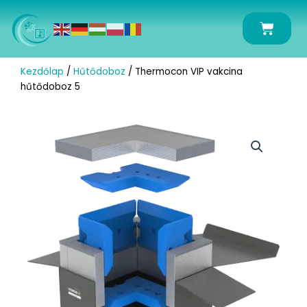
Skip
to
Kosár
content
Kezdőlap
/
Hűtődoboz
/ Thermocon VIP vakcina
hűtődoboz 5