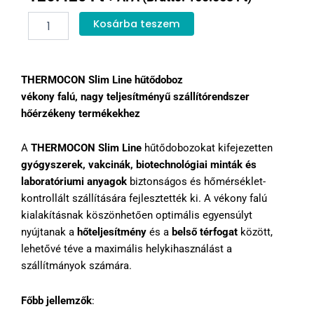
Thermocon
Kosárba teszem
VIP
vakcina
hűtődoboz
5
THERMOCON Slim Line hűtődoboz
mennyiség
vékony falú, nagy teljesítményű szállítórendszer
hőérzékeny termékekhez
A
THERMOCON Slim Line
hűtődobozokat kifejezetten
gyógyszerek, vakcinák, biotechnológiai minták és
laboratóriumi anyagok
biztonságos és hőmérséklet-
kontrollált szállítására fejlesztették ki. A vékony falú
kialakításnak köszönhetően optimális egyensúlyt
nyújtanak a
hőteljesítmény
és a
belső térfogat
között,
lehetővé téve a maximális helykihasználást a
szállítmányok számára.
Főbb jellemzők
: