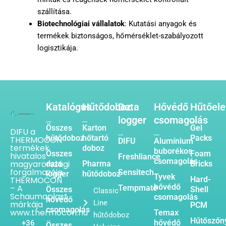
szállítása.
Biotechnológiai vállalatok
: Kutatási anyagok és
termékek biztonságos, hőmérséklet-szabályozott
logisztikája.
Katalógus
Hűtődoboz
Data
Hővédő
Hűtőel
logger
csomagolás
Összes
Karton
Gel
DIFU a
hűtődoboz
hőtartó
Packs
THERMOCON
DIFU
Alumínium
termékek
doboz
buborékos
Összes
Foam
hivatalos
Freshliance
csomagolás
magyarországi
data
Pharma
Bricks
forgalmazója.
Sensitech
logger
hűtődoboz
Tyvek
THERMOCON
Hard-
hővédő
– A
Tempmate
Összes
Shell
Classic
Schaumaplast
csomagolás
hővédő
Line
márkája
PCM
csomagolás
www.thermocon.hu
Temax
hűtődoboz
Hűtőszőn
hővédő
+36
Összes