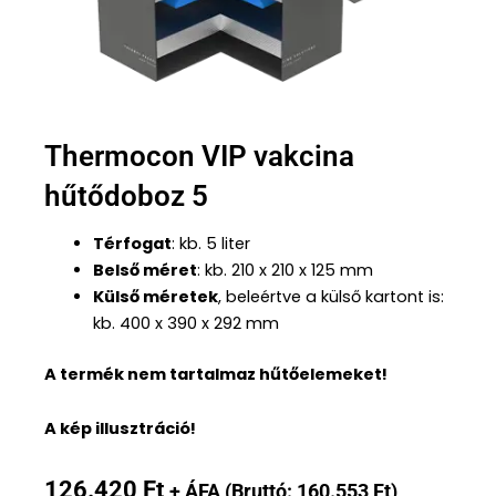
Thermocon VIP vakcina
hűtődoboz 5
Térfogat
: kb. 5 liter
Belső méret
: kb. 210 x 210 x 125 mm
Külső méretek
, beleértve a külső kartont is:
kb. 400 x 390 x 292 mm
A termék nem tartalmaz hűtőelemeket!
A kép illusztráció!
126.420
Ft
+ ÁFA (Bruttó:
160.553
Ft
)