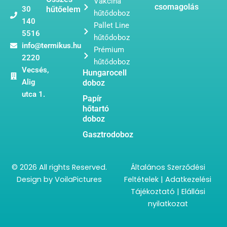
Vakcina
csomagolás
30
hűtőelem
hűtődoboz
140
Pallet Line
5516
hűtődoboz
info@termikus.hu
Prémium
2220
hűtődoboz
Vecsés,
Hungarocell
Alig
doboz
utca 1.
Papír
hőtartó
doboz
Gasztrodoboz
© 2026 All rights Reserved.
Általános Szerződési
Design by
VoilaPictures
Feltételek
|
Adatkezelési
Tájékoztató
|
Elállási
nyilatkozat