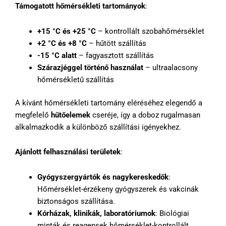
Támogatott hőmérsékleti tartományok
:
+15 °C és +25 °C
– kontrollált szobahőmérséklet
+2 °C és +8 °C
– hűtött szállítás
-15 °C alatt
– fagyasztott szállítás
Szárazjéggel történő használat
– ultraalacsony
hőmérsékletű szállítás
A kívánt hőmérsékleti tartomány eléréséhez elegendő a
megfelelő
hűtőelemek
cseréje, így a doboz rugalmasan
alkalmazkodik a különböző szállítási igényekhez.
Ajánlott felhasználási területek
:
Gyógyszergyártók és nagykereskedők
:
Hőmérséklet-érzékeny gyógyszerek és vakcinák
biztonságos szállítása.
Kórházak, klinikák, laboratóriumok
: Biológiai
minták és reagensek hőmérséklet-kontrollált