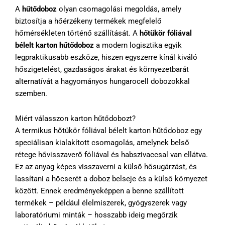
A
hűtődoboz
olyan csomagolási megoldás, amely
biztosítja a hőérzékeny termékek megfelelő
hőmérsékleten történő szállítását. A
hőtükör fóliával
bélelt karton hűtődoboz
a modern logisztika egyik
legpraktikusabb eszköze, hiszen egyszerre kínál kiváló
hőszigetelést, gazdaságos árakat és környezetbarát
alternatívát a hagyományos hungarocell dobozokkal
szemben.
Miért válasszon karton hűtődobozt?
A termikus hőtükör fóliával bélelt karton hűtődoboz egy
speciálisan kialakított csomagolás, amelynek belső
rétege hővisszaverő fóliával és habszivaccsal van ellátva.
Ez az anyag képes visszaverni a külső hősugárzást, és
lassítani a hőcserét a doboz belseje és a külső környezet
között. Ennek eredményeképpen a benne szállított
termékek – például élelmiszerek, gyógyszerek vagy
laboratóriumi minták – hosszabb ideig megőrzik