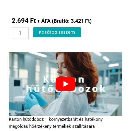
2.694
Ft
+ ÁFA (Bruttó:
3.421
Ft
)
Karton
Kosárba teszem
hőtartó
doboz
16,4L
mennyiség
Karton hűtődoboz – környezetbarát és hatékony
megoldás hőérzékeny termékek szállítására