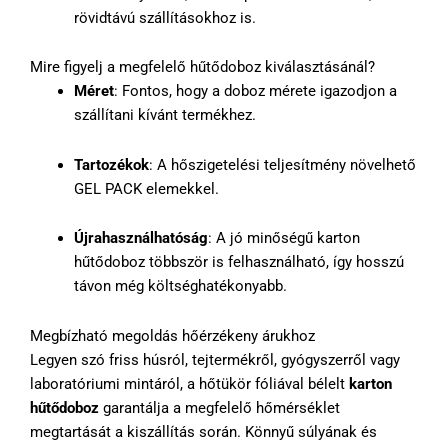
rövidtávú szállításokhoz is.
Mire figyelj a megfelelő hűtődoboz kiválasztásánál?
Méret
: Fontos, hogy a doboz mérete igazodjon a
szállítani kívánt termékhez.
Tartozékok
: A hőszigetelési teljesítmény növelhető
GEL PACK elemekkel.
Újrahasználhatóság
: A jó minőségű karton
hűtődoboz többször is felhasználható, így hosszú
távon még költséghatékonyabb.
Megbízható megoldás hőérzékeny árukhoz
Legyen szó friss húsról, tejtermékről, gyógyszerről vagy
laboratóriumi mintáról, a hőtükör fóliával bélelt
karton
hűtődoboz
garantálja a megfelelő hőmérséklet
megtartását a kiszállítás során. Könnyű súlyának és