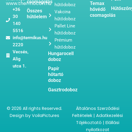
csomagolás
www.thermocon.hu
Temax
hűtődoboz
Hűtőszőn
hővédő
+36
Összes
Vakcina
csomagolás
30
hűtőelem
hűtődoboz
140
Pallet Line
5516
hűtődoboz
info@termikus.hu
Prémium
2220
hűtődoboz
Vecsés,
Hungarocell
Alig
doboz
utca 1.
Papír
hőtartó
doboz
Gasztrodoboz
© 2026 All rights Reserved.
Általános Szerződési
Design by
VoilaPictures
Feltételek
|
Adatkezelési
Tájékoztató
|
Elállási
nyilatkozat