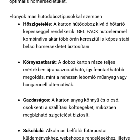
optimális hőmérsékletüket.
Előnyök más hűtődoboztípusokkal szemben
Hőszigetelés
: A karton hűtődoboz kiváló hőtartó
képességgel rendelkezik. GEL PACK hűtőelemmel
kombinálva akár több órán keresztül is képes stabil
belső hőmérsékletet biztosítani.
Környezetbarát
: A doboz karton része teljes
mértékben újrahasznosítható, így fenntarthatóbb
megoldás, mint a nehezen lebomló műanyag vagy
hungarocell alternatívák.
Gazdaságos
: A karton anyag könnyű és olcsó,
csökkenti a szállítási költségeket, miközben
megbízható szigetelést biztosít.
Sokoldalú
: Alkalmas belföldi futárpostai
küldeményekhez, webshopos rendelésekhez, illetve