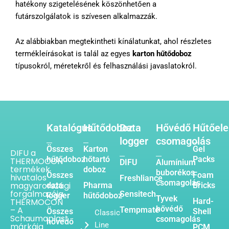
hatékony szigetelésének köszönhetően a
futárszolgálatok is szívesen alkalmazzák.
Az alábbiakban megtekintheti kínálatunkat, ahol részletes
termékleírásokat is talál az egyes
karton hűtődoboz
típusokról, méretekről és felhasználási javaslatokról.
Katalógus
Hűtődoboz
Data
Hővédő
Hűtőel
logger
csomagolás
Összes
Karton
Gel
DIFU a
hűtődoboz
hőtartó
Packs
THERMOCON
DIFU
Alumínium
termékek
doboz
buborékos
Összes
Foam
hivatalos
Freshliance
csomagolás
magyarországi
data
Pharma
Bricks
forgalmazója.
Sensitech
logger
hűtődoboz
Tyvek
THERMOCON
Hard-
hővédő
– A
Tempmate
Összes
Shell
Classic
Schaumaplast
csomagolás
hővédő
Line
márkája
PCM