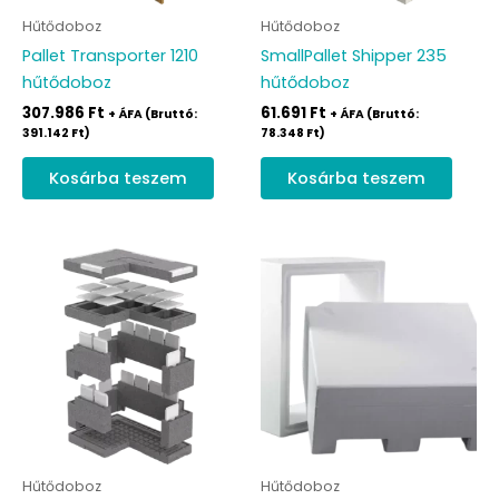
Hűtődoboz
Hűtődoboz
Pallet Transporter 1210
SmallPallet Shipper 235
hűtődoboz
hűtődoboz
307.986
Ft
61.691
Ft
+ ÁFA (Bruttó:
+ ÁFA (Bruttó:
391.142
Ft
)
78.348
Ft
)
Kosárba teszem
Kosárba teszem
Hűtődoboz
Hűtődoboz