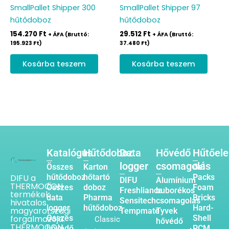
SmallPallet Shipper 300
SmallPallet Shipper 97
hűtődoboz
hűtődoboz
154.270
Ft
29.512
Ft
+ ÁFA (Bruttó:
+ ÁFA (Bruttó:
195.923
Ft
)
37.480
Ft
)
Kosárba teszem
Kosárba teszem
Katalógus
Hűtődoboz
Data
Hővédő
Hűtőel
logger
csomagolás
Összes
Karton
Gel
DIFU a
hűtődoboz
hőtartó
Packs
DIFU
Alumínium
THERMOCON
Összes
doboz
Foam
Freshliance
buborékos
termékek
data
Pharma
Bricks
Sensitech
csomagolás
hivatalos
logger
hűtődoboz
Hard-
magyarországi
Tempmate
Tyvek
forgalmazója.
Összes
Shell
Classic
hővédő
THERMOCON
hővédő
PCM