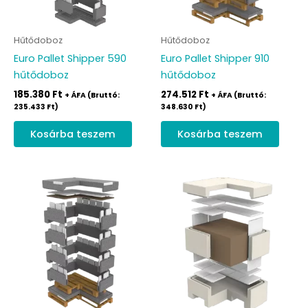
Hűtődoboz
Hűtődoboz
Euro Pallet Shipper 590
Euro Pallet Shipper 910
hűtődoboz
hűtődoboz
185.380
Ft
274.512
Ft
+ ÁFA (Bruttó:
+ ÁFA (Bruttó:
235.433
Ft
)
348.630
Ft
)
Kosárba teszem
Kosárba teszem