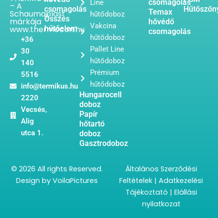
csomagolás
Line
– A
csomagolás
Hűtőszőn
Temax
Schaumaplast
hűtődoboz
Összes
márkája
hővédő
Vakcina
www.thermocon.hu
hűtőelem
csomagolás
hűtődoboz
+36
Pallet Line
30
hűtődoboz
140
Prémium
5516
hűtődoboz
info@termikus.hu
Hungarocell
2220
doboz
Vecsés,
Papír
Alig
hőtartó
utca 1.
doboz
Gasztrodoboz
© 2026 All rights Reserved.
Általános Szerződési
Design by
VoilaPictures
Feltételek
|
Adatkezelési
Tájékoztató
|
Elállási
nyilatkozat