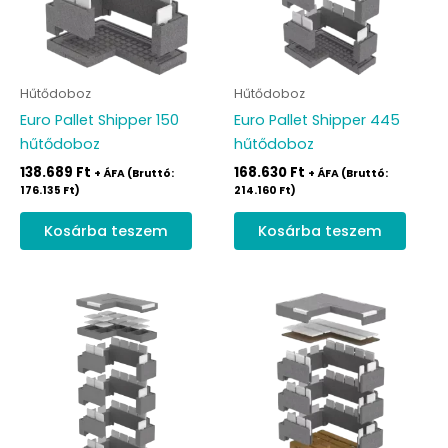
Hűtődoboz
Hűtődoboz
Euro Pallet Shipper 150
Euro Pallet Shipper 445
hűtődoboz
hűtődoboz
138.689
Ft
168.630
Ft
+ ÁFA (Bruttó:
+ ÁFA (Bruttó:
176.135
Ft
)
214.160
Ft
)
Kosárba teszem
Kosárba teszem