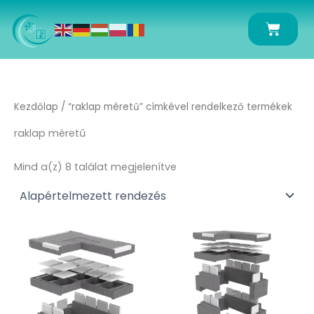
Skip
to
Kosár
content
Kezdőlap
/ “raklap méretű” címkével rendelkező termékek
raklap méretű
Mind a(z) 8 találat megjelenítve